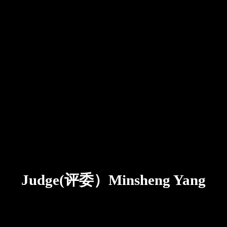
Judge(评委）Minsheng Yang