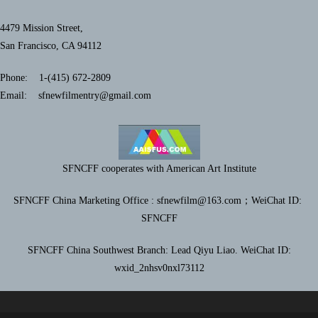
4479 Mission Street,
San Francisco, CA 94112
Phone: 1-(415) 672-2809
Email: sfnewfilmentry@gmail.com
SFNCFF cooperates with American Art Institute
SFNCFF China Marketing Office : sfnewfilm@163.com；
WeiChat ID:
SFNCFF
SFNCFF China Southwest Branch: Lead Qiyu Liao. WeiChat ID:
wxid_2nhsv0nxl73112